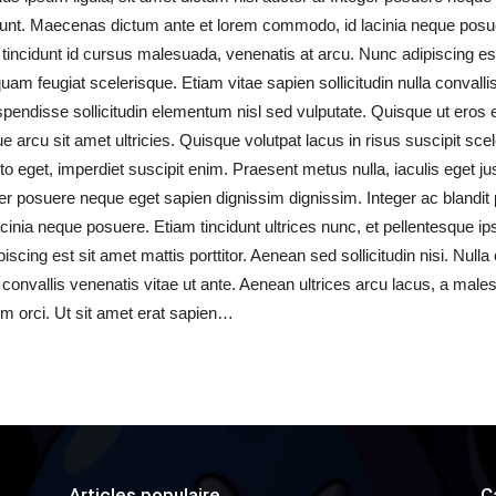
dunt. Maecenas dictum ante et lorem commodo, id lacinia neque posuer
tincidunt id cursus malesuada, venenatis at arcu. Nunc adipiscing est
uam feugiat scelerisque. Etiam vitae sapien sollicitudin nulla convalli
endisse sollicitudin elementum nisl sed vulputate. Quisque ut eros e
 arcu sit amet ultricies. Quisque volutpat lacus in risus suscipit scel
to eget, imperdiet suscipit enim. Praesent metus nulla, iaculis eget justo
eger posuere neque eget sapien dignissim dignissim. Integer ac blandit
ia neque posuere. Etiam tincidunt ultrices nunc, et pellentesque ips
scing est sit amet mattis porttitor. Aenean sed sollicitudin nisi. Nu
la convallis venenatis vitae ut ante. Aenean ultrices arcu lacus, a ma
um orci. Ut sit amet erat sapien…
Articles populaire
C