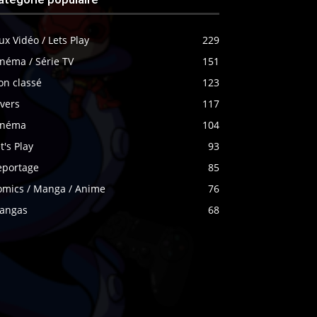
ux Vidéo / Lets Play
229
néma / Série TV
151
on classé
123
vers
117
inéma
104
t's Play
93
eportage
85
omics / Manga / Anime
76
angas
68