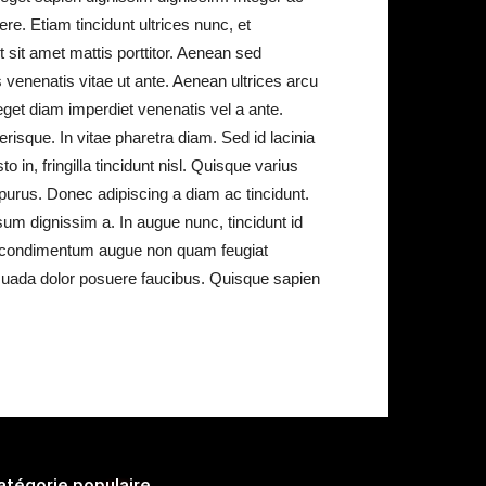
e. Etiam tincidunt ultrices nunc, et
 sit amet mattis porttitor. Aenean sed
s venenatis vitae ut ante. Aenean ultrices arcu
get diam imperdiet venenatis vel a ante.
erisque. In vitae pharetra diam. Sed id lacinia
 in, fringilla tincidunt nisl. Quisque varius
 purus. Donec adipiscing a diam ac tincidunt.
um dignissim a. In augue nunc, tincidunt id
lla condimentum augue non quam feugiat
lesuada dolor posuere faucibus. Quisque sapien
atégorie populaire