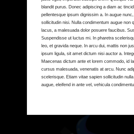
blandit purus. Donec adipiscing a diam ac tinci
pellentesque ipsum dignissim a. In augue nunc, 
sollicitudin nisi. Nulla condimentum augue non q
lacus, a malesuada dolor posuere faucibus. Susp
Suspendisse ut luctus mi. In pharetra scelerisque
leo, et gravida neque. In arcu dui, mattis non jus
ipsum ligula, sit amet dictum nisi auctor a. Int
Maecenas dictum ante et lorem commodo, id lacin
cursus malesuada, venenatis at arcu. Nunc adipi
scelerisque. Etiam vitae sapien sollicitudin nul
augue, eleifend in ante vel, vehicula condiment