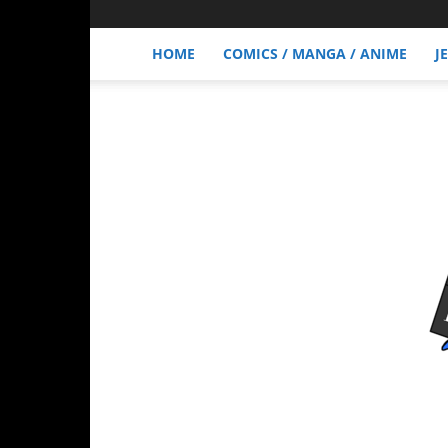
HOME
COMICS / MANGA / ANIME
J