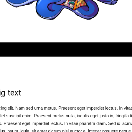
Quatregeek
g text
ng elit. Nam sed urna metus. Praesent eget imperdiet lectus. In vitae 
et suscipit enim. Praesent metus nulla, iaculis eget justo in, fringilla 
 Praesent eget imperdiet lectus. In vitae pharetra diam. Sed id lacinia
ius ipsum ligula, sit amet dictum nisi auctor a. Integer posuere neque