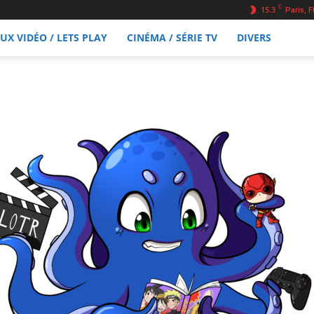
C
15.3
Paris, F
EUX VIDÉO / LETS PLAY
CINÉMA / SÉRIE TV
DIVERS