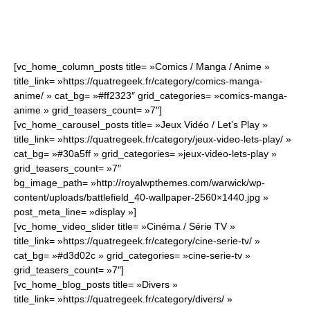
[vc_home_column_posts title= »Comics / Manga / Anime »
Quatregeek
title_link= »https://quatregeek.fr/category/comics-manga-
anime/ » cat_bg= »#ff2323″ grid_categories= »comics-manga-
anime » grid_teasers_count= »7″]
[vc_home_carousel_posts title= »Jeux Vidéo / Let’s Play »
title_link= »https://quatregeek.fr/category/jeux-video-lets-play/ »
cat_bg= »#30a5ff » grid_categories= »jeux-video-lets-play »
grid_teasers_count= »7″
bg_image_path= »http://royalwpthemes.com/warwick/wp-
content/uploads/battlefield_40-wallpaper-2560×1440.jpg »
post_meta_line= »display »]
[vc_home_video_slider title= »Cinéma / Série TV »
title_link= »https://quatregeek.fr/category/cine-serie-tv/ »
cat_bg= »#d3d02c » grid_categories= »cine-serie-tv »
grid_teasers_count= »7″]
[vc_home_blog_posts title= »Divers »
title_link= »https://quatregeek.fr/category/divers/ »