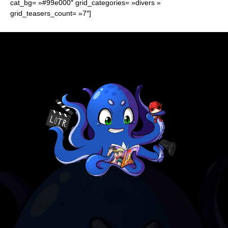
cat_bg= »#99e000″ grid_categories= »divers »
grid_teasers_count= »7″]