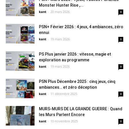
Monster Hunter Rise ,...
kant
-
20 mars 2026
0
PSN+ Février 2026 : 4 jeux, 4 ambiances, zéro
ennui
kant
-
19 mars 2026
0
PS Plus janvier 2026 : vitesse, magie et
exploration au programme
kant
-
19 mars 2026
0
PSN Plus Décembre 2025 : cinq jeux, cinq
ambiances… et zéro déception
kant
-
11 décembre 2025
0
MURS-MURS DE LA GRANDE GUERRE : Quand
les Murs Parlent Encore
kant
-
10 novembre 2025
0