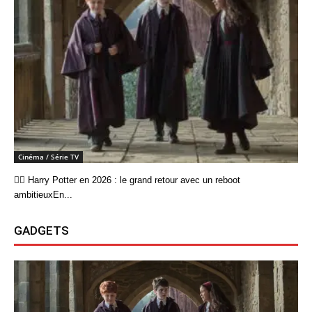
Cinéma / Série TV
🧙‍♂️ Harry Potter en 2026 : le grand retour avec un reboot
ambitieuxEn...
GADGETS