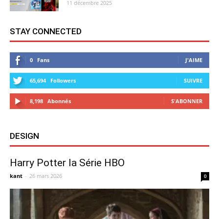
11 décembre 2025
STAY CONNECTED
0
Fans
J'AIME
65,694
Followers
SUIVRE
8,198
Abonnés
S'ABONNER
DESIGN
Harry Potter la Série HBO
kant
-
26 mars 2026
0