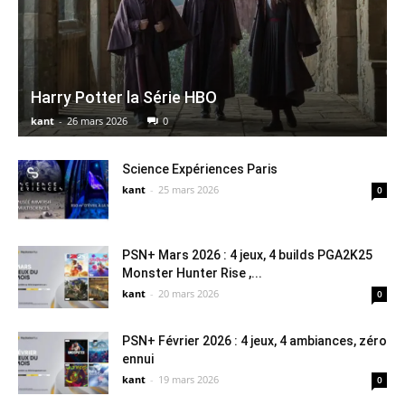
Harry Potter la Série HBO
kant
-
26 mars 2026
0
Science Expériences Paris
kant
-
25 mars 2026
0
PSN+ Mars 2026 : 4 jeux, 4 builds PGA2K25
Monster Hunter Rise ,...
kant
-
20 mars 2026
0
PSN+ Février 2026 : 4 jeux, 4 ambiances, zéro
ennui
kant
-
19 mars 2026
0