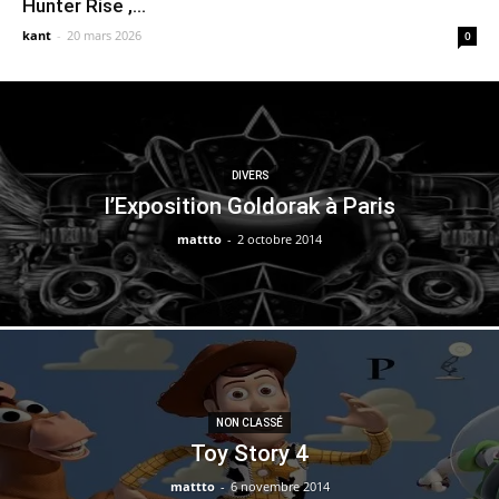
Hunter Rise ,...
kant
-
20 mars 2026
0
DIVERS
l’Exposition Goldorak à Paris
mattto
-
2 octobre 2014
NON CLASSÉ
Toy Story 4
mattto
-
6 novembre 2014