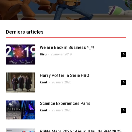
Derniers articles
We are Back in Business ^_^!
Hiru
-
2 janvier 2019
0
Harry Potter la Série HBO
kant
-
26 mars 2026
0
Science Expériences Paris
kant
-
25 mars 2026
0
PSN+ Mars 2026 : 4 jeux, 4 builds PGA2K25