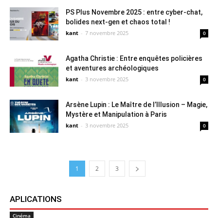
PS Plus Novembre 2025 : entre cyber-chat,
bolides next-gen et chaos total !
kant
-
7 novembre 2025
0
Agatha Christie : Entre enquêtes policières
et aventures archéologiques
kant
-
3 novembre 2025
0
Arsène Lupin : Le Maître de l’Illusion – Magie,
Mystère et Manipulation à Paris
kant
-
3 novembre 2025
0
1
2
3
APLICATIONS
Cinéma