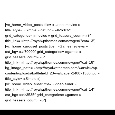
[vc_home_video_posts title= »Latest movies »
Quatregeek
title_style= »Simple » cat_bg= »#2b9cf2″
grid_categories= »movies » grid_teasers_count= »9″
title_link= »http://royalwpthemes.com/newgen/?cat=13″]
[vc_home_carousel_posts title= »Games reviews »
cat_bg= »#f70000″ grid_categories= »games »
grid_teasers_count= »5″
title_link= »http://royalwpthemes.com/newgen/?cat=18″
bg_image_path= »http://royalwpthemes.com/warwick/wp-
content/uploads/battlefield_23-wallpaper-2400×1350.jpg »
title_style= »Simple »]
[vc_home_video_slider title= »Video slider »
title_link= »http://royalwpthemes.com/newgen/?cat=14″
cat_bg= »#fc3535″ grid_categories= »games »
grid_teasers_count= »5″]