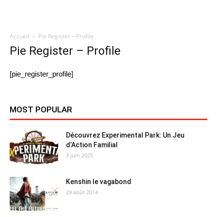
Accueil
Pie Register – Profile
Quatregeek
Pie Register – Profile
[pie_register_profile]
MOST POPULAR
Découvrez Experimental Park: Un Jeu
d’Action Familial
3 juin 2025
Kenshin le vagabond
29 août 2014