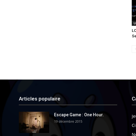
U
LC
S
Articles populaire
C
Escape Game : One Hour.
Je
19 décembre 2015
Ci
N