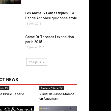
Les Animaux Fantastiques : La
Bande Annonce qui donne envie
13 avril 2016
Game Of Thrones l exposition
paris 2015
18 janvier 2015
Voir plus
OT NEWS
érie TV
Cinéma / Série TV
e Orville La série
Visuel de Jason Momoa
en Aquaman