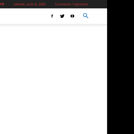
samedi, août 8, 2026
Connecter / rejoindre
 FR