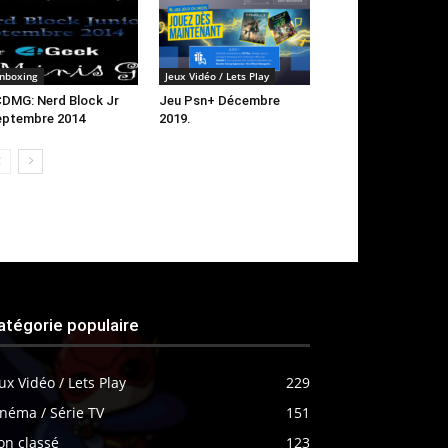
nboxing
Jeux Vidéo / Lets Play
DMG: Nerd Block Jr
Jeu Psn+ Décembre
eptembre 2014
2019.
atégorie populaire
ux Vidéo / Lets Play
229
néma / Série TV
151
on classé
123