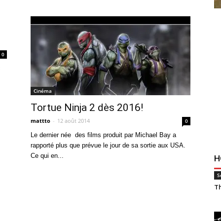
0
c
Cinéma
Tortue Ninja 2 dès 2016!
mattto
-
12 août 2014
0
Le dernier née des films produit par Michael Bay a
rapporté plus que prévue le jour de sa sortie aux USA.
Ce qui en...
H
S
Th