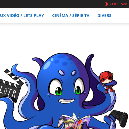
C
21.8
Paris,
EUX VIDÉO / LETS PLAY
CINÉMA / SÉRIE TV
DIVERS