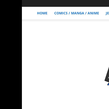
HOME
COMICS / MANGA / ANIME
J