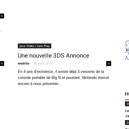
0
.
Jeux Vidéo / Lets Play
Une nouvelle 3DS Annonce
mattto
-
30 août 2014
0
0
En 4 ans d’existence, il existe déjà 3 versions de la
console portable de Big N et pourtant, Nintendo réussit
encore à nous présenter...
H
D
Le
Ja
S