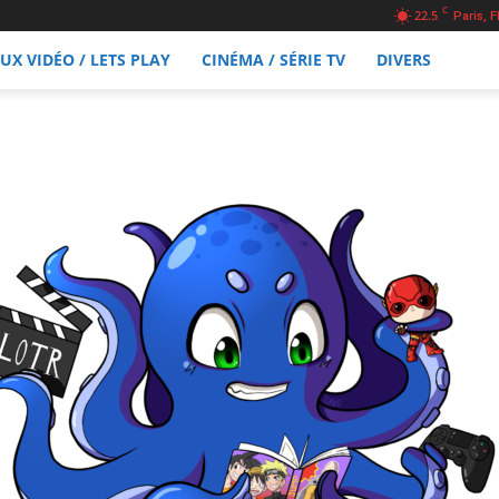
C
22.5
Paris, F
EUX VIDÉO / LETS PLAY
CINÉMA / SÉRIE TV
DIVERS