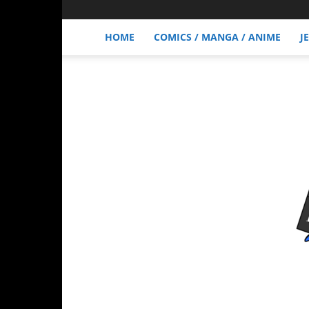
HOME
COMICS / MANGA / ANIME
J