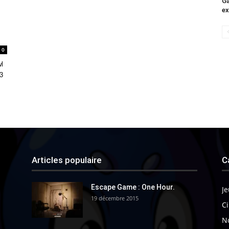
Ga
ex
0
l
 3
Articles populaire
C
Escape Game : One Hour.
Je
19 décembre 2015
Ci
N