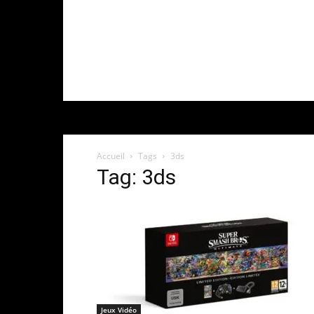
Accueil
Tags
3ds
Tag: 3ds
Jeux Vidéo