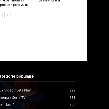
me Of Thrones l
Le Parc Avatar
position paris 2015
atégorie populaire
ux Vidéo / Lets Play
229
néma / Série TV
151
on classé
123