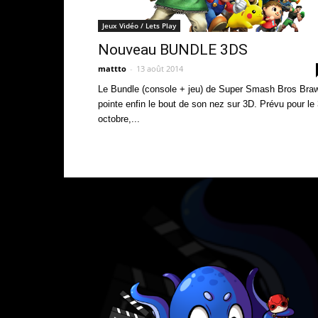
Jeux Vidéo / Lets Play
Nouveau BUNDLE 3DS
mattto
-
13 août 2014
Le Bundle (console + jeu) de Super Smash Bros Braw
pointe enfin le bout de son nez sur 3D. Prévu pour le
octobre,...