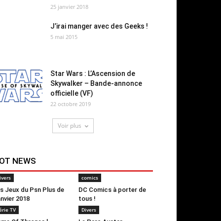
25 janvier 2018
J’irai manger avec des Geeks !
5 mai 2015
Star Wars : L’Ascension de
Skywalker – Bande-annonce
officielle (VF)
22 octobre 2019
Voir plus
OT NEWS
ivers
comics
s Jeux du Psn Plus de
DC Comics à porter de
nvier 2018
tous !
érie TV
Divers