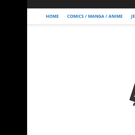
HOME
COMICS / MANGA / ANIME
J