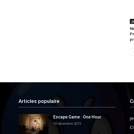
J
Ni
Pr
pr
Articles populaire
C
Escape Game : One Hour.
Je
19 décembre 2015
Ci