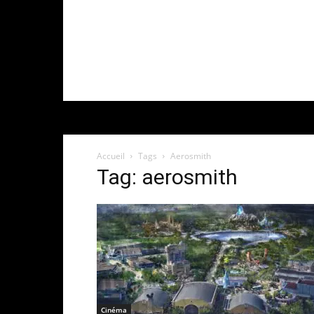
Accueil
Tags
Aerosmith
Tag: aerosmith
Cinéma