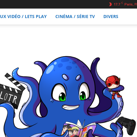
C
17.7
Paris, F
EUX VIDÉO / LETS PLAY
CINÉMA / SÉRIE TV
DIVERS