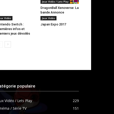
Jeux Vidéo / Lets Play
DragonBall Xenoverse: La
bande Annonce
eux Vidéo
Jeux Vidéo
ntendo Switch :
Japan Expo 2017
emières infos et
emiers jeux dévoilés
atégorie populaire
ux Vidéo / Lets Play
229
néma / Série TV
151