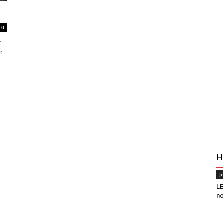
0
e
r
H
J
LE
no