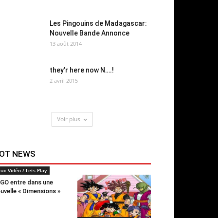
Les Pingouins de Madagascar:
Nouvelle Bande Annonce
13 août 2014
they’r here now N….!
2 avril 2015
Voir plus
OT NEWS
eux Vidéo / Lets Play
GO entre dans une
uvelle « Dimensions »