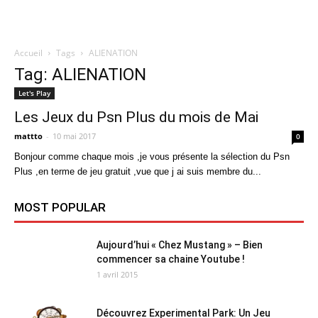
Accueil
Tags
ALIENATION
Quatregeek
Tag: ALIENATION
Let's Play
Les Jeux du Psn Plus du mois de Mai
mattto
-
10 mai 2017
0
Bonjour comme chaque mois ,je vous présente la sélection du Psn
Plus ,en terme de jeu gratuit ,vue que j ai suis membre du...
MOST POPULAR
Aujourd’hui « Chez Mustang » – Bien
commencer sa chaine Youtube !
1 avril 2015
Découvrez Experimental Park: Un Jeu