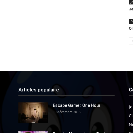
J
Je
C
On
Articles populaire
C
Escape Game : One Hour.
Je
19 décembre 2015
Ci
N