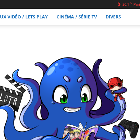
C
20.1
Pari
EUX VIDÉO / LETS PLAY
CINÉMA / SÉRIE TV
DIVERS