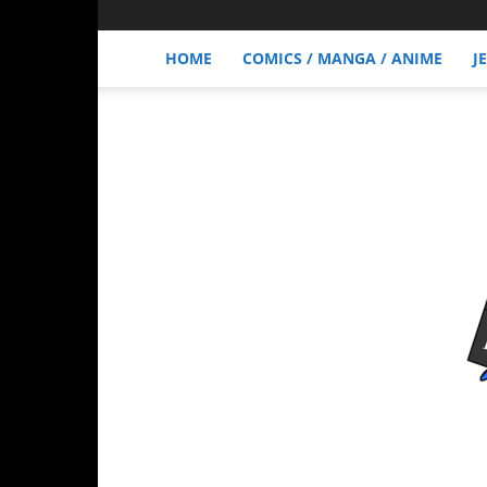
HOME
COMICS / MANGA / ANIME
J