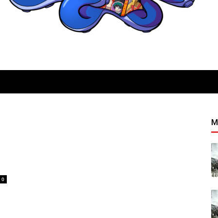
Quatregeek
M
0