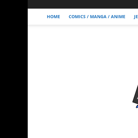
HOME
COMICS / MANGA / ANIME
J