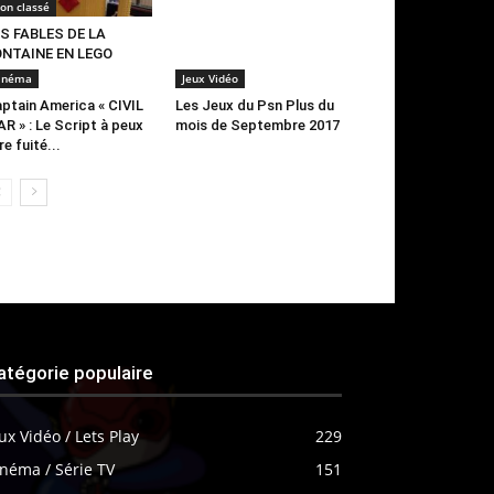
on classé
S FABLES DE LA
ONTAINE EN LEGO
inéma
Jeux Vidéo
ptain America « CIVIL
Les Jeux du Psn Plus du
R » : Le Script à peux
mois de Septembre 2017
re fuité...
atégorie populaire
ux Vidéo / Lets Play
229
néma / Série TV
151