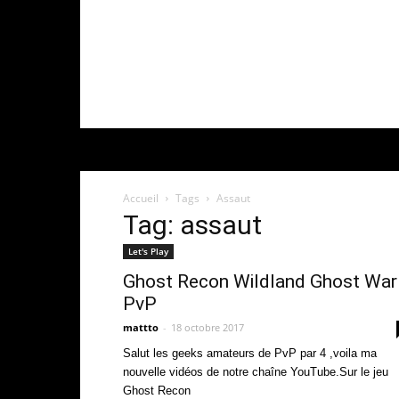
Accueil
Tags
Assaut
Tag: assaut
Let's Play
Ghost Recon Wildland Ghost War
PvP
mattto
-
18 octobre 2017
Salut les geeks amateurs de PvP par 4 ,voila ma
nouvelle vidéos de notre chaîne YouTube.Sur le jeu
Ghost Recon