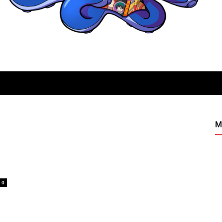
Quatregeek
M
0