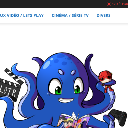
C
17.3
Pari
EUX VIDÉO / LETS PLAY
CINÉMA / SÉRIE TV
DIVERS