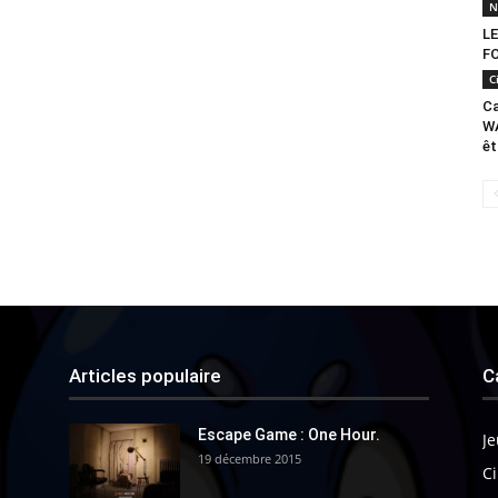
N
LE
F
C
Ca
WA
êt
Articles populaire
C
Escape Game : One Hour.
Je
19 décembre 2015
Ci