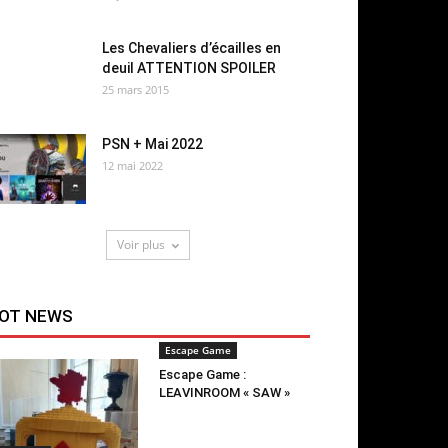
Les Chevaliers d’écailles en
deuil ATTENTION SPOILER
25 mars 2015
PSN + Mai 2022
12 mai 2022
Voir plus
OT NEWS
Escape Game
Escape Game :
LEAVINROOM « SAW »