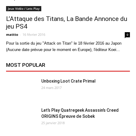
Jeux Vidéo / Lets Play
L’Attaque des Titans, La Bande Annonce du
jeu PS4
mattto
-
16 février 2016
0
Pour la sortie du jeu "Attack on Titan" le 18 février 2016 au Japon
(Aucune date prévue pour le moment en Europe), l'éditeur Koei...
MOST POPULAR
Unboxing Loot Crate Primal
24 mars 2017
Let’s Play Quatregeek Assassin’s Creed
ORIGINS Épreuve de Sobek
25 janvier 2018