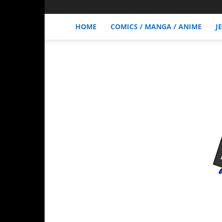
HOME
COMICS / MANGA / ANIME
J