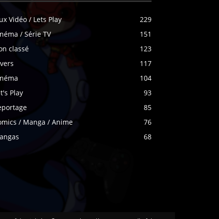
ux Vidéo / Lets Play
229
néma / Série TV
151
on classé
123
vers
117
inéma
104
t's Play
93
eportage
85
omics / Manga / Anime
76
angas
68