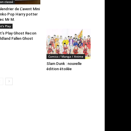
on classé
lendrier de L’avent Mini
nko Pop Harry potter
ec Mr M.
et's Play
t’s Play Ghost Recon
ldland Fallen Ghost
Comics / Manga / Anime
Slam Dunk : nouvelle
édition étoilée