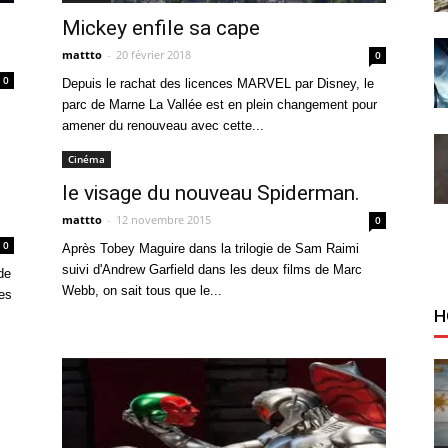
Mickey enfile sa cape
mattto
-
20 février 2018
0
0
Depuis le rachat des licences MARVEL par Disney, le
parc de Marne La Vallée est en plein changement pour
amener du renouveau avec cette...
Cinéma
le visage du nouveau Spiderman.
mattto
-
12 novembre 2015
0
0
Après Tobey Maguire dans la trilogie de Sam Raimi
suivi d'Andrew Garfield dans les deux films de Marc
de
Webb, on sait tous que le...
es
H
e