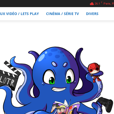
C
26.1
Paris, F
EUX VIDÉO / LETS PLAY
CINÉMA / SÉRIE TV
DIVERS