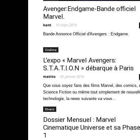
Avenger:Endgame-Bande officiel
Marvel.
kant
-
15 mars 2019
Bande Annonce Officiel d'Avengers : Endgame.
Cinéma
L’expo « Marvel Avengers:
S.T.A.T.I.O.N » débarque à Paris
mattto
-
20 janvier 2016
Que vous soyez fans des films Marvel, des comics, 
Science Fiction ou même tout simplement de nouvell
technologie, la news suivante va vous...
Divers
Dossier Mensuel : Marvel
Cinematique Universe et sa Phas
1