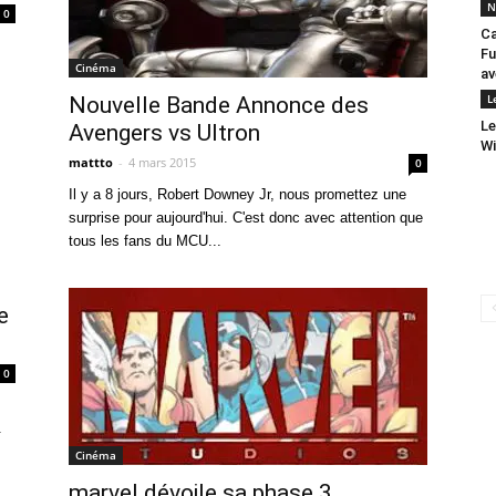
N
0
Ca
Fu
Cinéma
av
L
Nouvelle Bande Annonce des
Le
Avengers vs Ultron
Wi
mattto
-
4 mars 2015
0
Il y a 8 jours, Robert Downey Jr, nous promettez une
surprise pour aujourd'hui. C'est donc avec attention que
tous les fans du MCU...
e
0
.
Cinéma
marvel dévoile sa phase 3