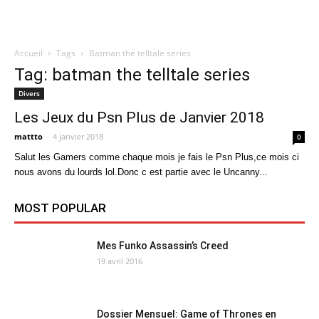
Accueil
Tags
Batman the telltale series
Quatregeek
Tag: batman the telltale series
Divers
Les Jeux du Psn Plus de Janvier 2018
mattto
-
4 janvier 2018
0
Salut les Gamers comme chaque mois je fais le Psn Plus,ce mois ci
nous avons du lourds lol.Donc c est partie avec le Uncanny...
MOST POPULAR
Mes Funko Assassin’s Creed
19 avril 2016
Dossier Mensuel: Game of Thrones en