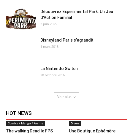
Découvrez Experimental Park: Un Jeu
d’Action Familial
3 juin 2025
Disneyland Paris s’agrandit !
1 mars 2018
La Nintendo Switch
20 octobre 2016
Voir plus
HOT NEWS
Comics / Manga / Anime
Divers
The walking Dead le FPS
Une Boutique Ephémère