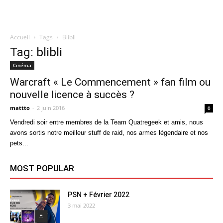
Accueil
Tags
Blibli
Quatregeek
Tag: blibli
Cinéma
Warcraft « Le Commencement » fan film ou
nouvelle licence à succès ?
mattto
-
2 juin 2016
0
Vendredi soir entre membres de la Team Quatregeek et amis, nous
avons sortis notre meilleur stuff de raid, nos armes légendaire et nos
pets...
MOST POPULAR
PSN + Février 2022
3 mai 2022