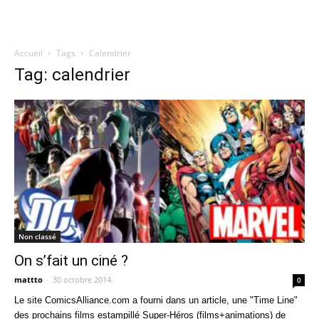
Accueil
Tags
Calendrier
Quatregeek
Tag: calendrier
Non classé
On s’fait un ciné ?
mattto
-
30 octobre 2014
0
Le site ComicsAlliance.com a fourni dans un article, une "Time Line"
des prochains films estampillé Super-Héros (films+animations) de