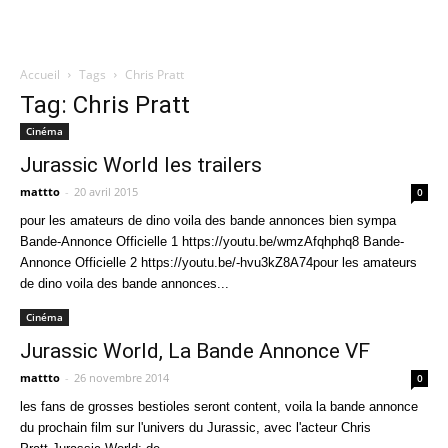
Accueil
Tags
Chris Pratt
Quatregeek
Tag: Chris Pratt
Cinéma
Jurassic World les trailers
mattto
-
20 avril 2015
0
pour les amateurs de dino voila des bande annonces bien sympa
Bande-Annonce Officielle 1 https://youtu.be/wmzAfqhphq8 Bande-
Annonce Officielle 2 https://youtu.be/-hvu3kZ8A74pour les amateurs
de dino voila des bande annonces...
Cinéma
Jurassic World, La Bande Annonce VF
mattto
-
26 novembre 2014
0
les fans de grosses bestioles seront content, voila la bande annonce
du prochain film sur l'univers du Jurassic, avec l'acteur Chris