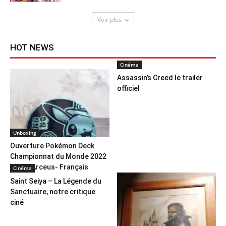
Voir plus
HOT NEWS
Cinéma
Assassin’s Creed le trailer
officiel
Unboxing
Ouverture Pokémon Deck
Championnat du Monde 2022
– ADP Arceus- Français
Cinéma
Saint Seiya – La Légende du
Sanctuaire, notre critique
ciné