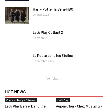
Harry Potter la Série HBO
26 mars 2026
Let’s Play Outlast 2
5 octobre 2016
La Poste dans les Etoiles
9 décembre 2015
Voir plus
HOT NEWS
Comics / Manga / Anime
Let's Play
Let’s Play Berserk and the
Aujourd’hui « Chez Mustang »