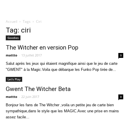
Accueil
Tags
Ciri
Quatregeek
Tag: ciri
Goodies
The Witcher en version Pop
mattto
-
13 juillet 2017
0
Salut après les jeux qui étaient magnifique ainsi que le jeu de carte
"GWENT" à la Magic.Voila que débarque les Funko Pop tirée de...
Let's Play
Gwent The Witcher Beta
mattto
-
22 juin 2017
0
Bonjour les fans de The Witcher ,voila un petite jeu de carte bien
sympathique,dans le style que les MAGIC.Avec une prise en mains
assez facile...