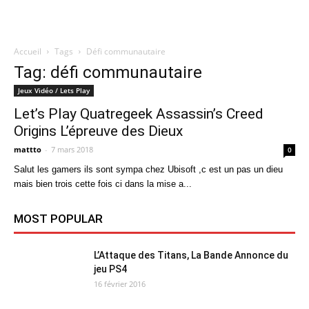
Accueil
Tags
Défi communautaire
Quatregeek
Tag: défi communautaire
Jeux Vidéo / Lets Play
Let’s Play Quatregeek Assassin’s Creed
Origins L’épreuve des Dieux
mattto
-
7 mars 2018
0
Salut les gamers ils sont sympa chez Ubisoft ,c est un pas un dieu
mais bien trois cette fois ci dans la mise a...
MOST POPULAR
L’Attaque des Titans, La Bande Annonce du
jeu PS4
16 février 2016