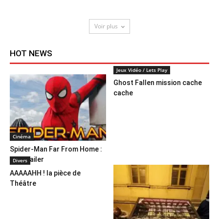
Voir plus
HOT NEWS
Jeux Vidéo / Lets Play
Ghost Fallen mission cache
cache
Cinéma
Spider-Man Far From Home :
1er Trailer
Divers
AAAAAHH ! la pièce de
Théâtre