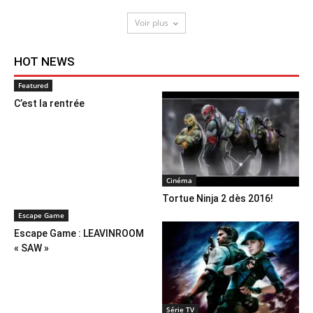
Voir plus
HOT NEWS
Featured
C’est la rentrée
Cinéma
Tortue Ninja 2 dès 2016!
Escape Game
Escape Game : LEAVINROOM
« SAW »
Série TV