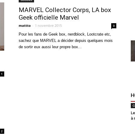
MARVEL Collector Corps, LA box
Geek officielle Marvel
mattto
-
1 novembre 2015
0
Pour les fans de Geek box, nerdblock, Lootcrate etc,
sachez que MARVEL a décider depuis quelques mois
de sortir eux aussi leur propre box...
1
H
C
Le
à 
2