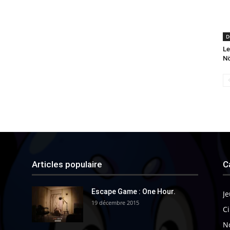
D
Le
Nö
Articles populaire
C
Escape Game : One Hour.
Je
19 décembre 2015
Ci
N