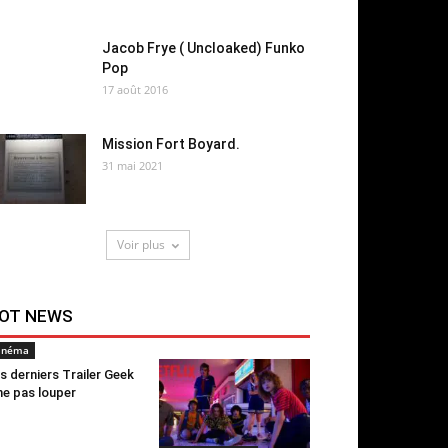
Jacob Frye ( Uncloaked) Funko
Pop
17 août 2016
Mission Fort Boyard.
31 mai 2021
Voir plus
OT NEWS
inéma
s derniers Trailer Geek
ne pas louper