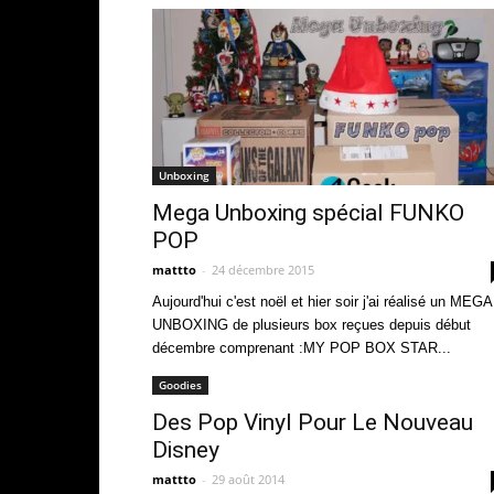
Unboxing
Mega Unboxing spécial FUNKO
POP
mattto
-
24 décembre 2015
Aujourd'hui c'est noël et hier soir j'ai réalisé un MEGA
UNBOXING de plusieurs box reçues depuis début
décembre comprenant :MY POP BOX STAR...
Goodies
Des Pop Vinyl Pour Le Nouveau
Disney
mattto
-
29 août 2014