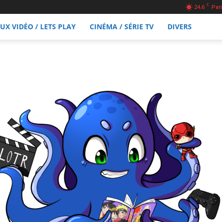
C
24.6
Pari
EUX VIDÉO / LETS PLAY
CINÉMA / SÉRIE TV
DIVERS