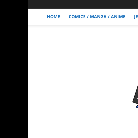
HOME
COMICS / MANGA / ANIME
J