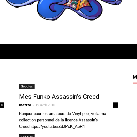
Quatregeek
M
Goodies
Mes Funko Assassin’s Creed
mattto
-
19 avril 2016
0
0
Bonjour pour les amateurs de Vinyl pop, voila ma
collection personnel de la licence Assassin's
Creedhttps://youtu.be/ZdJPcK_AeR4
Goodies