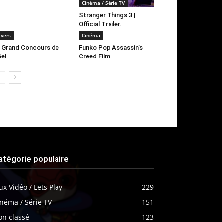
Cinéma / Série TV
Stranger Things 3 |
Official Trailer.
ivers
Cinéma
 Grand Concours de
Funko Pop Assassin’s
el
Creed Film
atégorie populaire
ux Vidéo / Lets Play
229
néma / Série TV
151
on classé
123