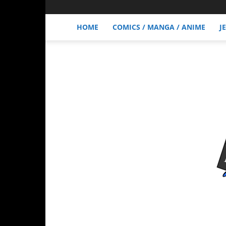
HOME
COMICS / MANGA / ANIME
J