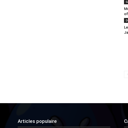
G
Mo
of
D
Le
Ja
Articles populaire
C