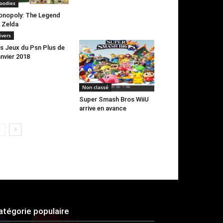
oodies
nopoly: The Legend
 Zelda
ivers
s Jeux du Psn Plus de
nvier 2018
Non classé
Super Smash Bros WiiU
arrive en avance
atégorie populaire