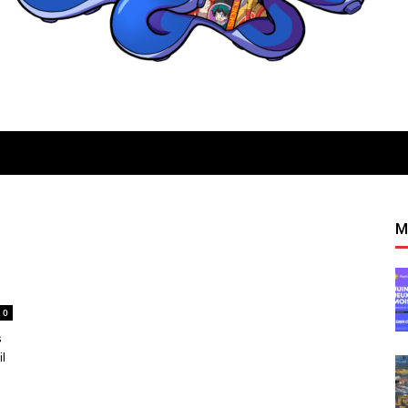
Quatregeek
M
0
s
l