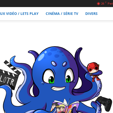
C
26
Pari
EUX VIDÉO / LETS PLAY
CINÉMA / SÉRIE TV
DIVERS