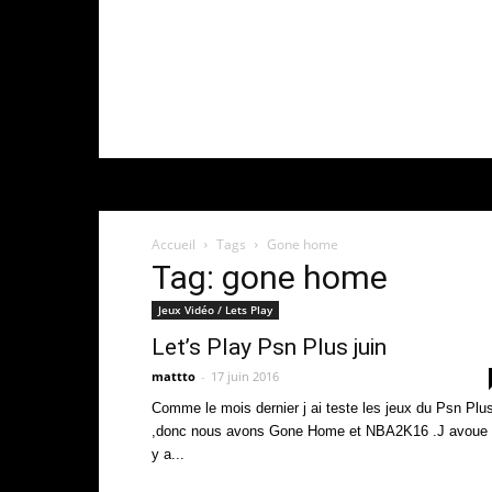
Accueil
Tags
Gone home
Tag: gone home
Jeux Vidéo / Lets Play
Let’s Play Psn Plus juin
mattto
-
17 juin 2016
Comme le mois dernier j ai teste les jeux du Psn Plu
,donc nous avons Gone Home et NBA2K16 .J avoue i
y a...