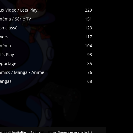
ux Vidéo / Lets Play
229
néma / Série TV
151
on classé
123
vers
117
inéma
104
t's Play
93
eportage
85
omics / Manga / Anime
76
angas
68
e confidentialité
Contact
https://agencecaravelle.fr/