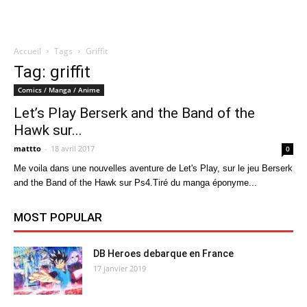
Accueil
Tags
Griffit
Quatregeek
Tag: griffit
Comics / Manga / Anime
Let’s Play Berserk and the Band of the
Hawk sur...
mattto
-
18 avril 2017
0
Me voila dans une nouvelles aventure de Let's Play, sur le jeu Berserk
and the Band of the Hawk sur Ps4.Tiré du manga éponyme...
MOST POPULAR
DB Heroes debarque en France
17 janvier 2019