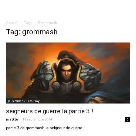
Accueil
Tags
Grommash
Quatregeek
Tag: grommash
Jeux Vidéo / Lets Play
seigneurs de guerre la partie 3 !
mattto
-
14 septembre 2014
0
partie 3 de grommash le seigneur de guerre.