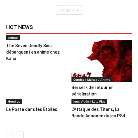
Voir plus
HOT NEWS
Anime
The Seven Deadly Sins
débarquent en anime chez
Kana
Comics / Manga / Anime
Berserk de retour en
sérialisation
Goodies
Jeux Vidéo / Lets Play
La Poste dans les Etoiles
L’Attaque des Titans, La
Bande Annonce du jeu PS4