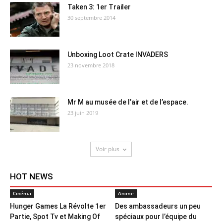
Taken 3: 1er Trailer
30 septembre 2014
Unboxing Loot Crate INVADERS
23 novembre 2018
Mr M au musée de l’air et de l’espace.
23 juin 2019
Voir plus
HOT NEWS
Cinéma
Anime
Hunger Games La Révolte 1er
Des ambassadeurs un peu
Partie, Spot Tv et Making Of
spéciaux pour l’équipe du