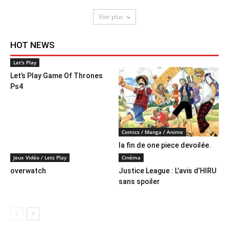
Voir plus
HOT NEWS
Let's Play
Let’s Play Game Of Thrones
Ps4
Comics / Manga / Anime
la fin de one piece devoilée.
Jeux Vidéo / Lets Play
Cinéma
overwatch
Justice League : L’avis d’HIRU
sans spoiler