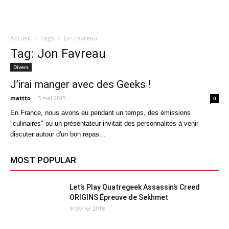
Accueil
Tags
Jon Favreau
Quatregeek
Tag: Jon Favreau
Divers
J’irai manger avec des Geeks !
mattto
-
5 mai 2015
0
En France, nous avons eu pendant un temps, des émissions
"culinaires" ou un présentateur invitait des personnalités à venir
discuter autour d'un bon repas...
MOST POPULAR
Let’s Play Quatregeek Assassin’s Creed
ORIGINS Épreuve de Sekhmet
9 février 2018