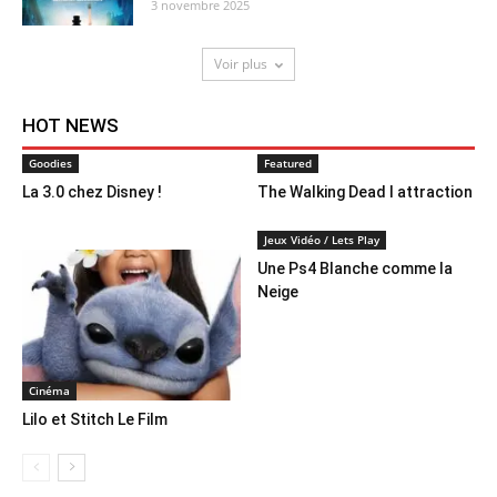
3 novembre 2025
Voir plus
HOT NEWS
Goodies
Featured
La 3.0 chez Disney !
The Walking Dead l attraction
Jeux Vidéo / Lets Play
Une Ps4 Blanche comme la
Neige
Cinéma
Lilo et Stitch Le Film