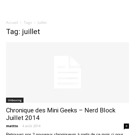
Accueil
Tags
Juillet
Quatregeek
Tag: juillet
Unboxing
Chronique des Mini Geeks – Nerd Block
Juillet 2014
mattto
-
4 août 2014
0
Retrouvez nos 2 nouveaux chroniqueurs à partir de ce mois ci pour