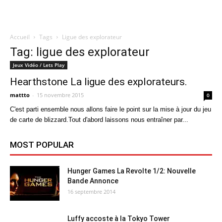
Accueil
Tags
Ligue des explorateur
Quatregeek
Tag: ligue des explorateur
Jeux Vidéo / Lets Play
Hearthstone La ligue des explorateurs.
mattto
-
15 novembre 2015
0
C'est parti ensemble nous allons faire le point sur la mise à jour du jeu
de carte de blizzard.Tout d'abord laissons nous entraîner par...
MOST POPULAR
Hunger Games La Revolte 1/2: Nouvelle
Bande Annonce
16 septembre 2014
Luffy accoste à la Tokyo Tower