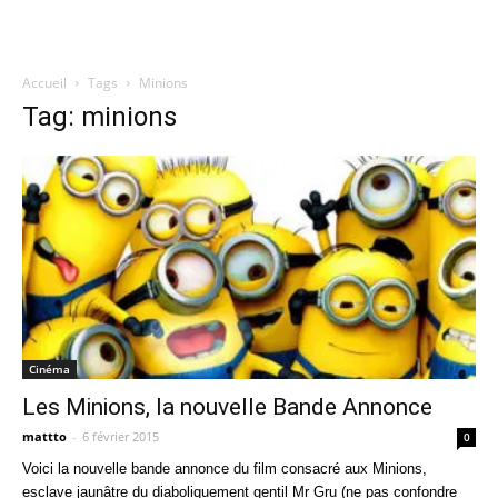
Accueil
Tags
Minions
Quatregeek
Tag: minions
Cinéma
Les Minions, la nouvelle Bande Annonce
mattto
-
6 février 2015
0
Voici la nouvelle bande annonce du film consacré aux Minions,
esclave jaunâtre du diaboliquement gentil Mr Gru (ne pas confondre