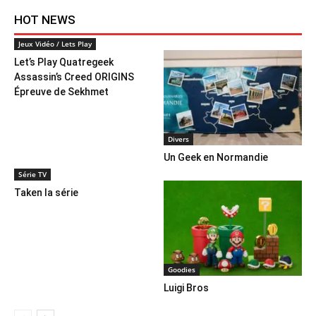
HOT NEWS
Jeux Vidéo / Lets Play
Let’s Play Quatregeek
Assassin’s Creed ORIGINS
Épreuve de Sekhmet
Divers
Un Geek en Normandie
Série TV
Taken la série
Goodies
Luigi Bros