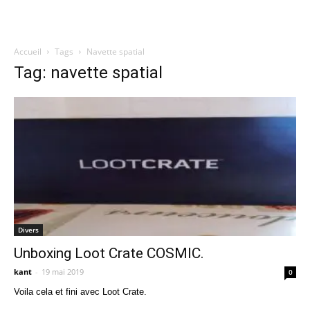
Accueil
Tags
Navette spatial
Quatregeek
Tag: navette spatial
Divers
Unboxing Loot Crate COSMIC.
kant
-
19 mai 2019
0
Voila cela et fini avec Loot Crate.