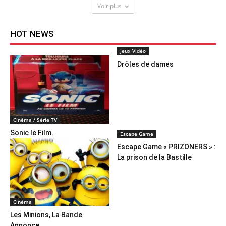
Voir plus
HOT NEWS
Jeux Vidéo
Drôles de dames
Cinéma / Série TV
Sonic le Film.
Escape Game
Escape Game « PRIZONERS » :
La prison de la Bastille
Cinéma
Les Minions, La Bande
Annonce