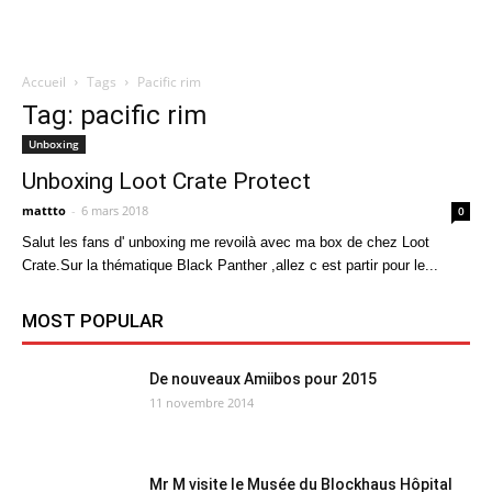
Accueil
Tags
Pacific rim
Quatregeek
Tag: pacific rim
Unboxing
Unboxing Loot Crate Protect
mattto
-
6 mars 2018
0
Salut les fans d' unboxing me revoilà avec ma box de chez Loot
Crate.Sur la thématique Black Panther ,allez c est partir pour le...
MOST POPULAR
De nouveaux Amiibos pour 2015
11 novembre 2014
Mr M visite le Musée du Blockhaus Hôpital