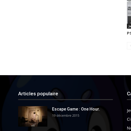
J
PS
Articles populaire
C
Escape Game : One Hour.
Je
19 décembre 2015
Ci
N