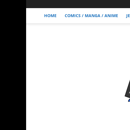
HOME
COMICS / MANGA / ANIME
J