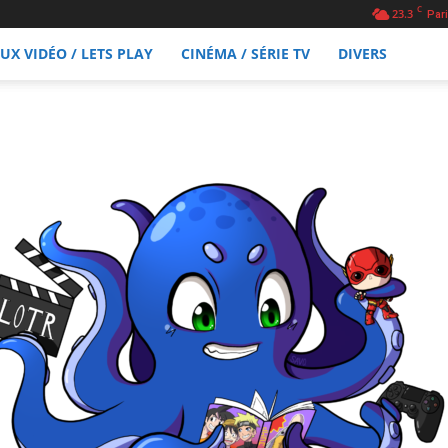
C
23.3
Pari
EUX VIDÉO / LETS PLAY
CINÉMA / SÉRIE TV
DIVERS