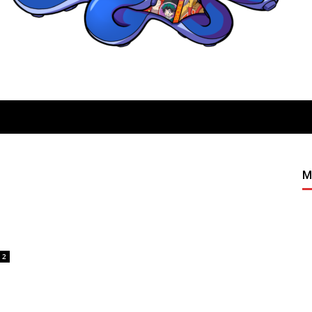
Quatregeek
M
2