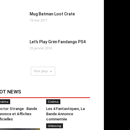
Mug Batman Loot Crate
19 mai 2017
Let’s Play Grim Fandango PS4
29 janvier 2016
Voir plus
OT NEWS
inéma
Cinéma
ctor Strange : Bande
Les 4 Fantastiques, La
nonce et Affiches
Bande Annonce
ficielles
commentée
Unboxing