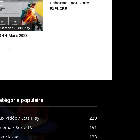
Unboxing Loot Crate
EXPLORE
eux Vidéo / Lets Play
N + Mars 2023
atégorie populaire
ux Vidéo / Lets Play
229
néma / Série TV
151
on classé
123