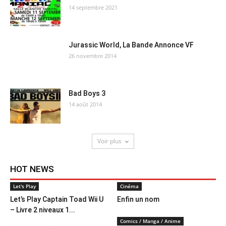
14 septembre 2021
Jurassic World, La Bande Annonce VF
26 novembre 2014
Bad Boys 3
14 août 2014
Voir plus
HOT NEWS
Let's Play
Cinéma
Let’s Play Captain Toad Wii U
Enfin un nom
– Livre 2 niveaux 1...
Comics / Manga / Anime