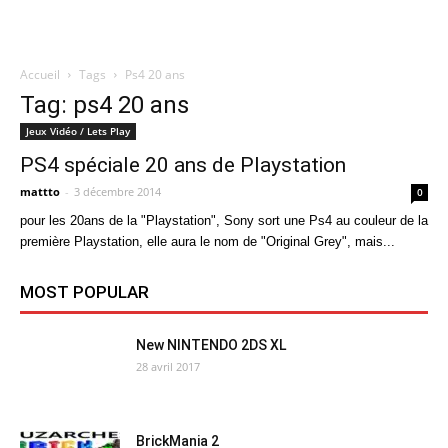
Accueil
Tags
Ps4 20 ans
Quatregeek
Tag: ps4 20 ans
Jeux Vidéo / Lets Play
PS4 spéciale 20 ans de Playstation
mattto
-
3 décembre 2014
0
pour les 20ans de la "Playstation", Sony sort une Ps4 au couleur de la
première Playstation, elle aura le nom de "Original Grey", mais...
MOST POPULAR
New NINTENDO 2DS XL
28 avril 2017
BrickMania 2