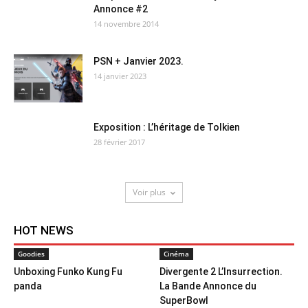
Annonce #2
14 novembre 2014
PSN + Janvier 2023.
14 janvier 2023
Exposition : L’héritage de Tolkien
28 février 2017
Voir plus
HOT NEWS
Goodies
Cinéma
Unboxing Funko Kung Fu
Divergente 2 L’Insurrection.
panda
La Bande Annonce du
SuperBowl