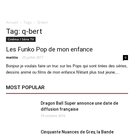
Accueil
Tags
Q-bert
Quatregeek
Tag: q-bert
Cinéma / Série TV
Les Funko Pop de mon enfance
mattto
-
25 juillet 2017
0
Bonjour je voulais faire un truc sur les Pops qui sont tirées des séries,
dessins animé ou films de mon enfance.N'étant plus tout jeune,...
MOST POPULAR
Dragon Ball Super annonce une date de
diffusion française
19 octobre 2016
Cinquante Nuances de Grey, la Bande