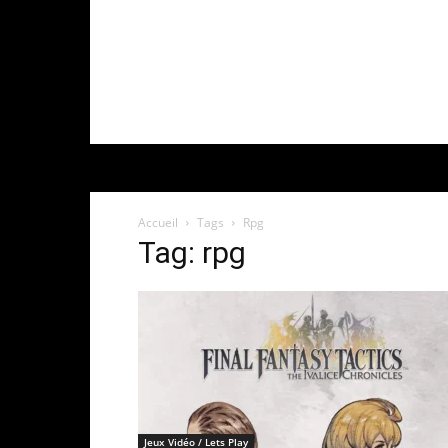
Accueil
Tags
Rpg
Tag: rpg
Jeux Vidéo / Lets Play