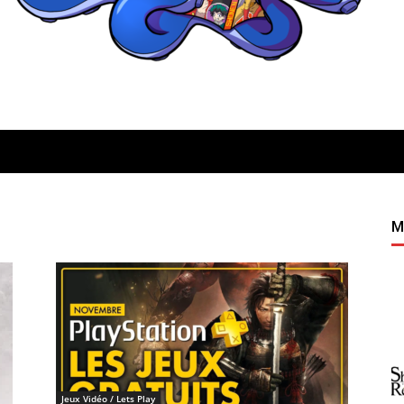
Quatregeek
M
Jeux Vidéo / Lets Play