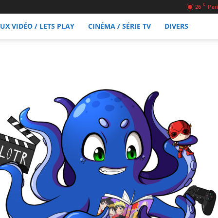
C
26
Pari
EUX VIDÉO / LETS PLAY
CINÉMA / SÉRIE TV
DIVERS