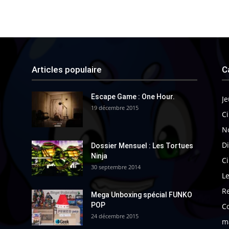
Articles populaire
C
Escape Game : One Hour.
Je
19 décembre 2015
Ci
N
Di
Dossier Mensuel : Les Tortues
Ninja
C
30 septembre 2014
Le
R
Mega Unboxing spécial FUNKO
POP
C
24 décembre 2015
m