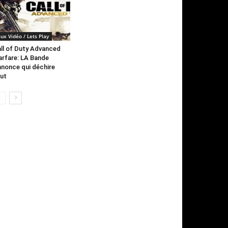
eux Vidéo / Lets Play
ll of Duty Advanced
rfare: LA Bande
nonce qui déchire
ut