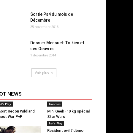
Sortie Ps4 du mois de
Décembre
25 novembre 2016
Dossier Mensuel: Tolkien et
ses Oeuvres
1 décembre 2014
Voir plus
OT NEWS
et's Play
Goodies
ost Recon Wildland
Mini Geek -10 kg spécial
ost War PvP
Star Wars
Let's Play
Resident evil 7 démo