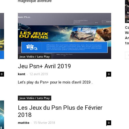
magnifique aventure
J
Ca
Wa
An
to
Jeux Vidéo / Lets Play
Jeu Psn+ Avril 2019
kant
-
12 avril 2019
0
0
Let's play du Psn+ pour le mois d'avril 2019 .
Jeux Vidéo / Lets Play
Les Jeux du Psn Plus de Février
2018
mattto
-
15 février 2018
0