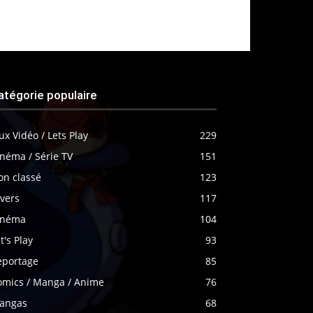
atégorie populaire
ux Vidéo / Lets Play
229
néma / Série TV
151
on classé
123
vers
117
inéma
104
t's Play
93
eportage
85
omics / Manga / Anime
76
angas
68