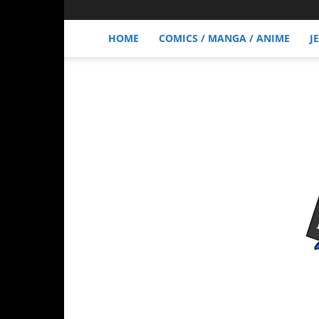
HOME
COMICS / MANGA / ANIME
J