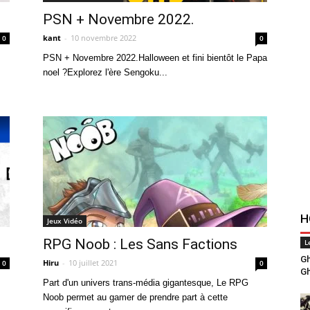
PSN + Novembre 2022.
kant
-
10 novembre 2022
0
0
PSN + Novembre 2022.Halloween et fini bientôt le Papa
noel ?Explorez l'ère Sengoku...
H
Jeux Vidéo
RPG Noob : Les Sans Factions
L
Gh
Hiru
-
10 juillet 2021
0
0
Gh
Part d'un univers trans-média gigantesque, Le RPG
Noob permet au gamer de prendre part à cette