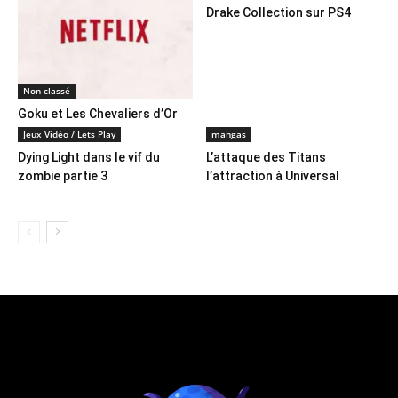
Drake Collection sur PS4
Non classé
Goku et Les Chevaliers d’Or
sur Netflix
Jeux Vidéo / Lets Play
mangas
Dying Light dans le vif du
L’attaque des Titans
zombie partie 3
l’attraction à Universal