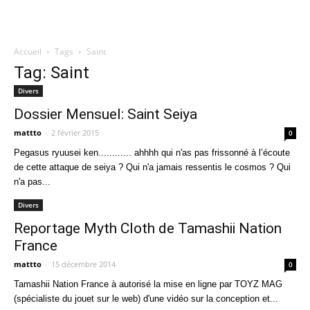
Accueil
Tags
Saint
Quatregeek
Tag: Saint
Divers
Dossier Mensuel: Saint Seiya
mattto
-
2 février 2015
0
Pegasus ryuusei ken............ ahhhh qui n'as pas frissonné à l’écoute
de cette attaque de seiya ? Qui n'a jamais ressentis le cosmos ? Qui
n'a pas...
Divers
Reportage Myth Cloth de Tamashii Nation
France
mattto
-
15 décembre 2014
0
Tamashii Nation France à autorisé la mise en ligne par TOYZ MAG
(spécialiste du jouet sur le web) d'une vidéo sur la conception et...