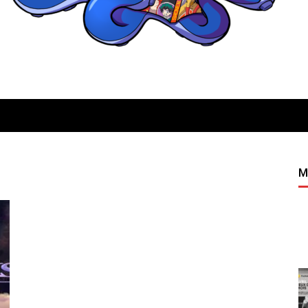
Quatregeek
M