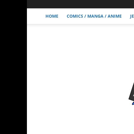
HOME
COMICS / MANGA / ANIME
J