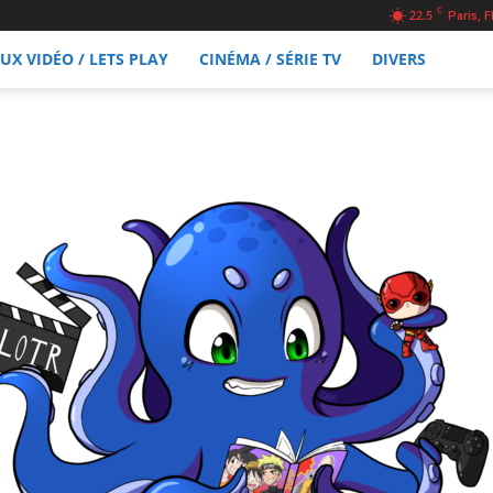
C
22.5
Paris, F
EUX VIDÉO / LETS PLAY
CINÉMA / SÉRIE TV
DIVERS