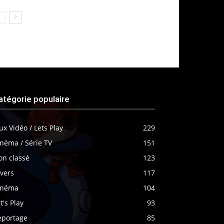
atégorie populaire
ux Vidéo / Lets Play
229
néma / Série TV
151
on classé
123
vers
117
inéma
104
t's Play
93
eportage
85