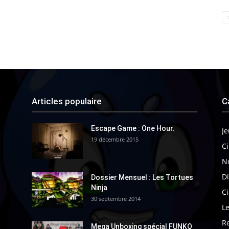
Articles populaire
C
Escape Game : One Hour.
Je
19 décembre 2015
Ci
N
Di
Dossier Mensuel : Les Tortues
Ninja
C
30 septembre 2014
Le
R
Mega Unboxing spécial FUNKO