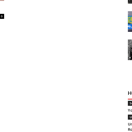
0
H
S
Yo
U
Un
Ro