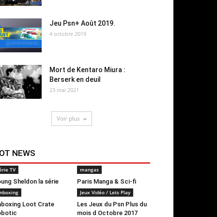
Jeu Psn+ Août 2019.
4 octobre 2019
Mort de Kentaro Miura :
Berserk en deuil
23 mai 2021
Voir plus
OT NEWS
érie TV
mangas
ung Sheldon la série
Paris Manga & Sci-fi
nboxing
Jeux Vidéo / Lets Play
boxing Loot Crate
Les Jeux du Psn Plus du
botic
mois d Octobre 2017