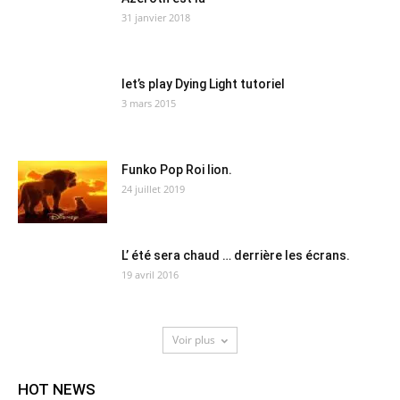
31 janvier 2018
let’s play Dying Light tutoriel
3 mars 2015
Funko Pop Roi lion.
24 juillet 2019
L’ été sera chaud … derrière les écrans.
19 avril 2016
Voir plus
HOT NEWS