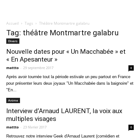
Accueil
Tags
Théâtre Montmartre galabru
Quatregeek
Tag: théâtre Montmartre galabru
Divers
Nouvelle dates pour « Un Macchabée » et
« En Apesanteur »
mattto
-
29 septembre 2017
0
Après avoir tournée tout la période estivale un peu partout en France
pour présenter leurs deux joyaux "Un Macchabée dans la baignoire" et
"En...
Anime
Interview d’Arnaud LAURENT, la voix aux
multiples visages
mattto
-
23 février 2017
0
Retrouvez notre interview Geek d'Arnaud Laurent (comédien et