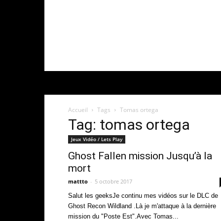
Accueil
Tags
Tomas ortega
Tag: tomas ortega
Jeux Vidéo / Lets Play
Ghost Fallen mission Jusqu’à la
mort
mattto
-
5 octobre 2017
Salut les geeksJe continu mes vidéos sur le DLC de
Ghost Recon Wildland .Là je m'attaque à la dernière
mission du "Poste Est".Avec Tomas...