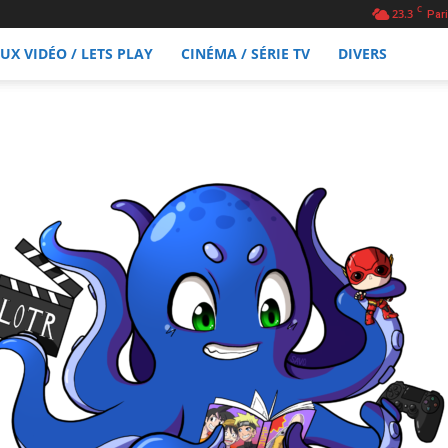
C
23.3
Pari
EUX VIDÉO / LETS PLAY
CINÉMA / SÉRIE TV
DIVERS