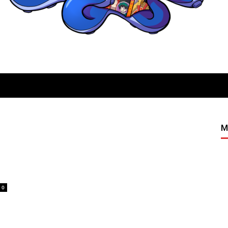
Quatregeek
M
0