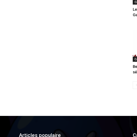
C
Le
Ga
C
Be
sé
Articles populaire
C