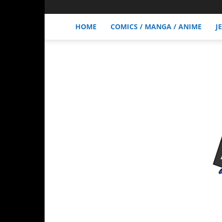
HOME
COMICS / MANGA / ANIME
J