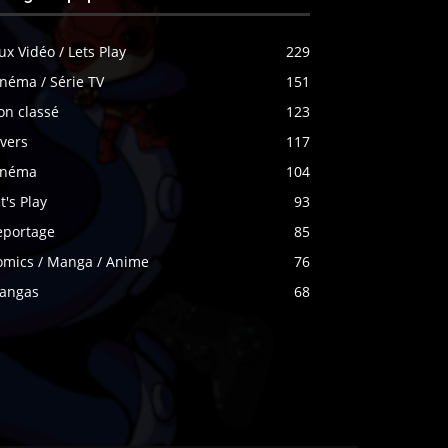
ux Vidéo / Lets Play
229
néma / Série TV
151
on classé
123
vers
117
inéma
104
t's Play
93
eportage
85
omics / Manga / Anime
76
angas
68