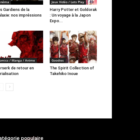
inéma
Jeux Vidéo / Lets Play
s Gardiens de la
Harry Potter et Goldorak
laxie: nos impréssions
: Un voyage à la Japon
Expo...
omics / Manga / Anime
Goodies
rserk de retour en
The Spirit Collection of
rialisation
Takehiko Inoue
atégorie populaire