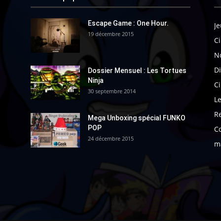
Escape Game : One Hour.
Je
19 décembre 2015
Ci
N
Di
Dossier Mensuel : Les Tortues
Ninja
C
30 septembre 2014
Le
R
Mega Unboxing spécial FUNKO
POP
C
24 décembre 2015
m