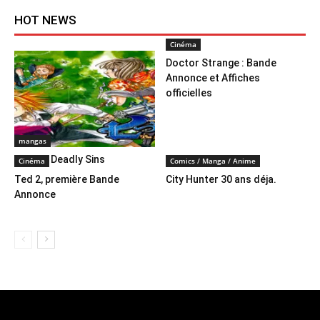
HOT NEWS
Cinéma
Doctor Strange : Bande
Annonce et Affiches
officielles
mangas
Sevens Deadly Sins
Cinéma
Comics / Manga / Anime
Ted 2, première Bande
City Hunter 30 ans déja.
Annonce