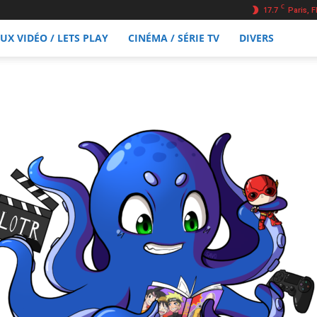
C
17.7
Paris, F
EUX VIDÉO / LETS PLAY
CINÉMA / SÉRIE TV
DIVERS