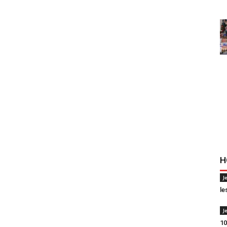
H
J
le
J
10