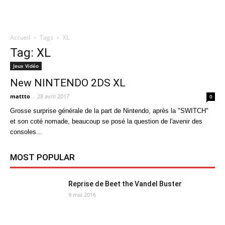
Accueil
Tags
XL
Quatregeek
Tag: XL
Jeux Vidéo
New NINTENDO 2DS XL
mattto
-
28 avril 2017
0
Grosse surprise générale de la part de Nintendo, après la "SWITCH"
et son coté nomade, beaucoup se posé la question de l'avenir des
consoles...
MOST POPULAR
Reprise de Beet the Vandel Buster
9 mai 2016