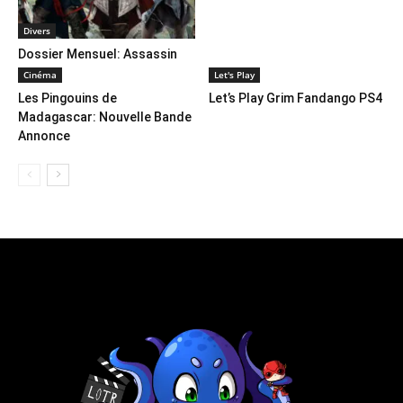
Divers
Dossier Mensuel: Assassin
Creed
Cinéma
Let's Play
Les Pingouins de
Let’s Play Grim Fandango PS4
Madagascar: Nouvelle Bande
Annonce