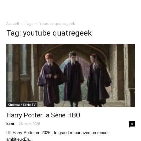
Accueil
Tags
Youtube quatregeek
Quatregeek
Tag: youtube quatregeek
Cinéma / Série TV
Harry Potter la Série HBO
kant
-
26 mars 2026
0
🧙‍♂️ Harry Potter en 2026 : le grand retour avec un reboot
ambitieuxEn...