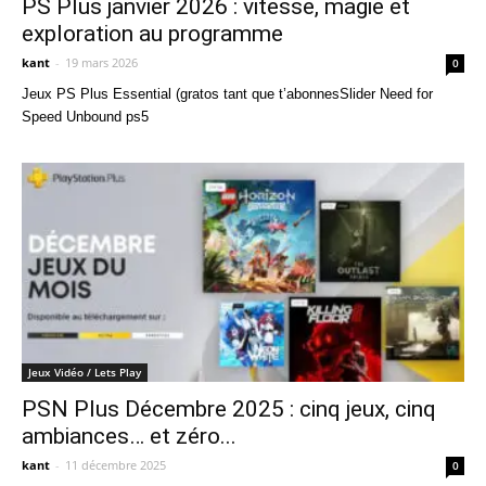
PS Plus janvier 2026 : vitesse, magie et
exploration au programme
kant
-
19 mars 2026
0
Jeux PS Plus Essential (gratos tant que t’abonnesSlider Need for
Speed Unbound ps5
Jeux Vidéo / Lets Play
PSN Plus Décembre 2025 : cinq jeux, cinq
ambiances… et zéro...
kant
-
11 décembre 2025
0