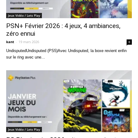
Jeux Vidéo / Lets Play
PSN+ Février 2026 : 4 jeux, 4 ambiances,
zéro ennui
kant
-
19 mars 2026
0
UndisputedUndisputed (PS5)Avec Undisputed, la boxe revient enfin
sur le ring avec une...
Jeux Vidéo / Lets Play