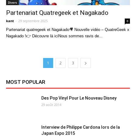
Divers
Partenariat Quatregeek et Nagakado
kant
-
29 septembre 2025
0
Partenariat quatregeek et Nagakado🎥 Nouvelle vidéo – QuatreGeek x
Nagakado !👉 Découvre là iciNous sommes ravis de...
1
2
3
MOST POPULAR
Des Pop Vinyl Pour Le Nouveau Disney
29 août 2014
Interview de Philippe Cardona lors de la
Japan Expo 2015