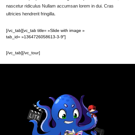
nascetur ridiculus Nullam accumsan lorem in dui. Cras
ultricies hendrerit fringilla.
[/vc_tab][vc_tab title= »Slide with image »
tab_id= »1364726058613-3-9″]
[/vc_tab][/vc_tour]